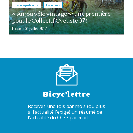
,
Déstockage de vélos
Événements
« Anjou vélo vintage » : une première
pour le Collectif Cycliste 37 !
Posté le
31 juillet 2017
Bicyc’lettre
Recevez une fois par mois (ou plus
si l’actualité l’exige) un résumé de
l’actualité du CC37 par mail