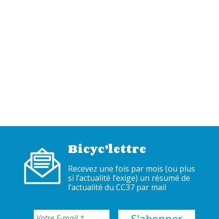
Bicyc’lettre
Recevez une fois par mois (ou plus
si l’actualité l’exige) un résumé de
l’actualité du CC37 par mail