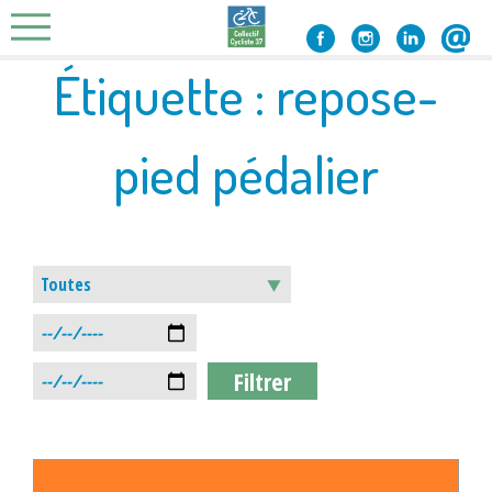
Skip
to
content
Étiquette :
repose-
pied pédalier