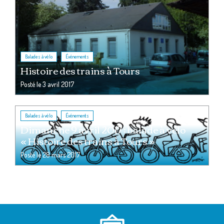
,
Balades à vélo
Événements
Histoire des trains à Tours
Posté le
3 avril 2017
,
Balades à vélo
Événements
Dimanche 9 avril 2017 : balade à vélo
« Histoire des trains à Tours »
Posté le
28 mars 2017