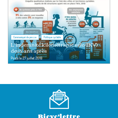
,
Communiqué de presse
Politique cyclable
L’indemnité kilométrique vélo (IKV)
deux ans après
Posté le
27 juillet 2018
Bicyc’lettre