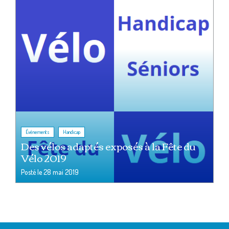
,
Événements
Handicap
Des vélos adaptés exposés à la Fête du
Vélo 2019
Posté le
28 mai 2019