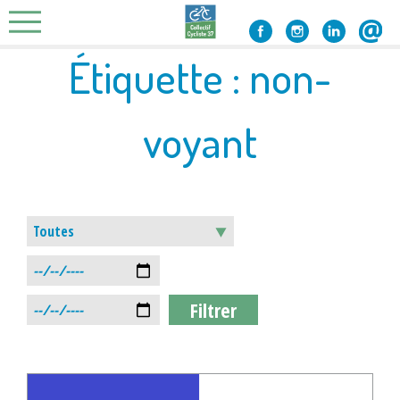
Skip
to
content
Étiquette :
non-
voyant