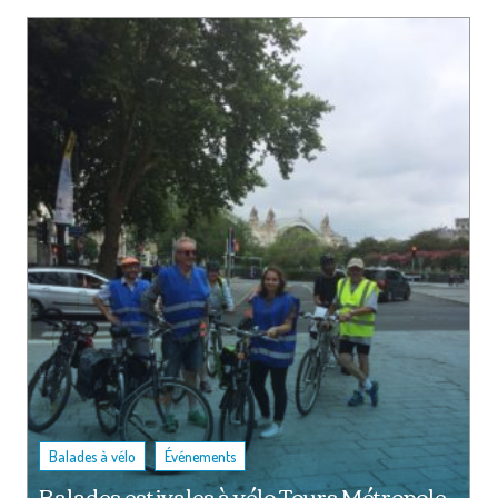
,
Balades à vélo
Événements
Balades estivales à vélo Tours Métropole