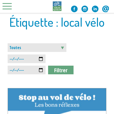
Skip
to
content
Étiquette :
local vélo