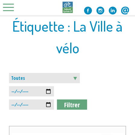
Skip
to
content
Étiquette :
La Ville à
vélo