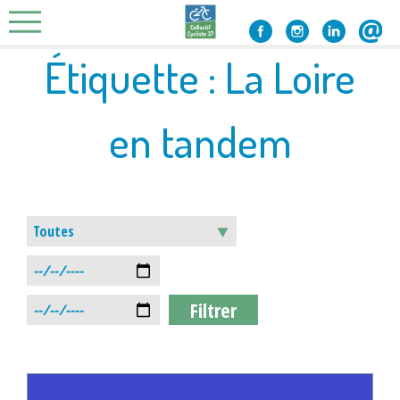
Skip
to
content
Étiquette :
La Loire
en tandem