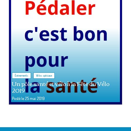
,
Événements
Vélos spéciaux
Un pôle santé et vélo à la Fête du Vélo
2019
Posté le
25 mai 2019