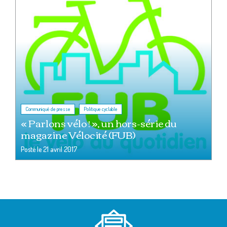
,
Communiqué de presse
Politique cyclable
« Parlons vélo ! », un hors-série du
magazine Vélocité (FUB)
Posté le
21 avril 2017