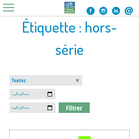
Skip
to
content
Étiquette :
hors-
série