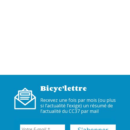
Bicyc’lettre
Recevez une fois par mois (ou plus
si l’actualité l’exige) un résumé de
l’actualité du CC37 par mail