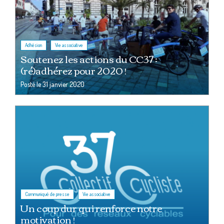
,
Adhésion
Vie associative
Soutenez les actions du CC37 :
(ré)adhérez pour 2020 !
Posté le
31 janvier 2020
,
Communiqué de presse
Vie associative
Un coup dur qui renforce notre
motivation !