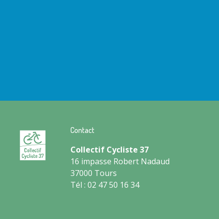
Contact
Collectif Cycliste 37
16 impasse Robert Nadaud
37000 Tours
Tél : 02 47 50 16 34