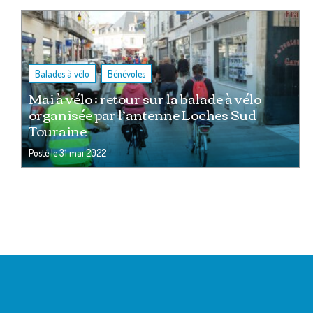
,
Balades à vélo
Bénévoles
Mai à vélo : retour sur la balade à vélo
organisée par l’antenne Loches Sud
Touraine
Posté le
31 mai 2022