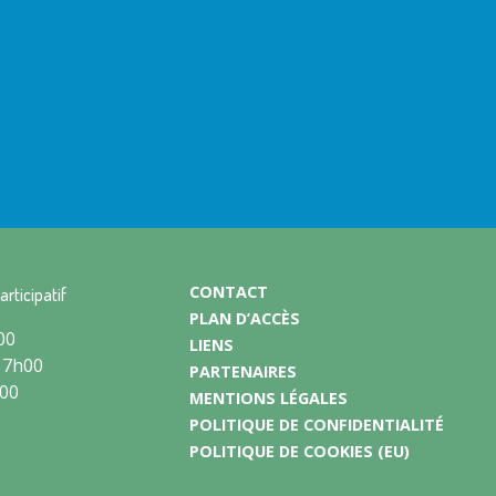
CONTACT
articipatif
PLAN D’ACCÈS
00
LIENS
17h00
PARTENAIRES
h00
MENTIONS LÉGALES
POLITIQUE DE CONFIDENTIALITÉ
POLITIQUE DE COOKIES (EU)