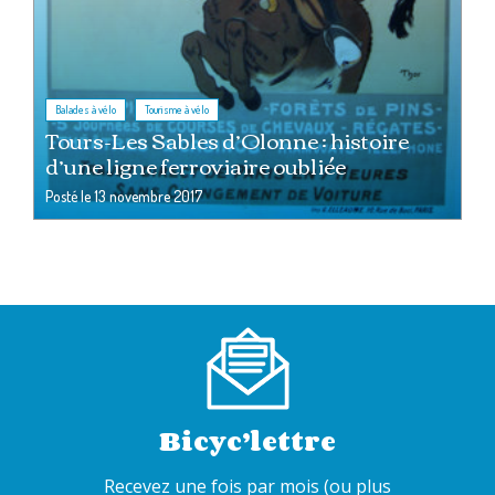
,
Balades à vélo
Tourisme à vélo
Tours-Les Sables d’Olonne : histoire
d’une ligne ferroviaire oubliée
Posté le
13 novembre 2017
Bicyc’lettre
Recevez une fois par mois (ou plus