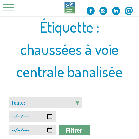
Skip
to
content
Étiquette :
chaussées à voie
centrale banalisée