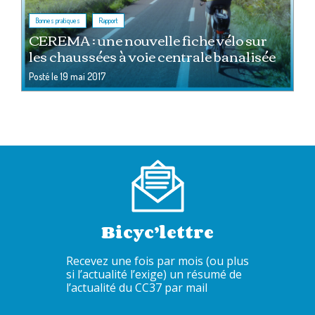
,
Bonnes pratiques
Rapport
CEREMA : une nouvelle fiche vélo sur
les chaussées à voie centrale banalisée
Posté le
19 mai 2017
Bicyc’lettre
Recevez une fois par mois (ou plus
si l’actualité l’exige) un résumé de
l’actualité du CC37 par mail