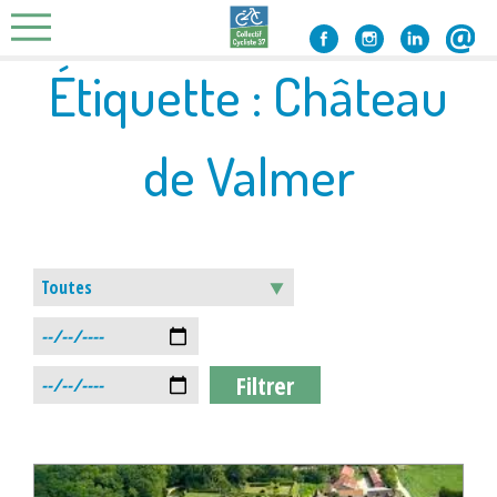
Skip
to
content
Étiquette :
Château
de Valmer