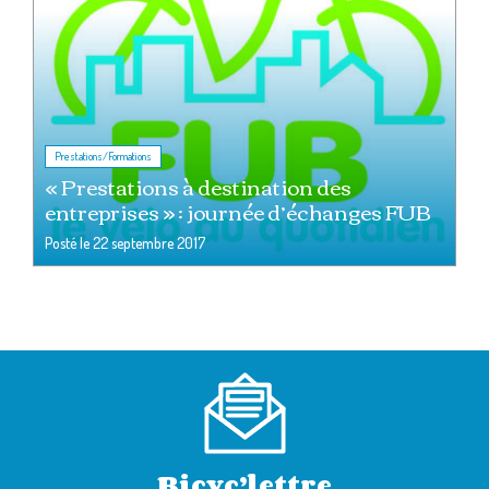
Prestations/Formations
« Prestations à destination des
entreprises » : journée d’échanges FUB
Posté le
22 septembre 2017
Bicyc’lettre