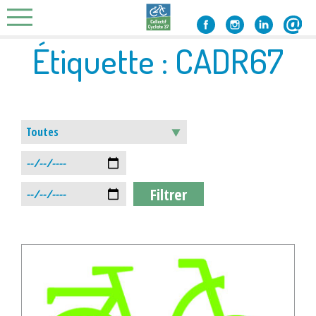
Skip
to
content
Étiquette :
CADR67