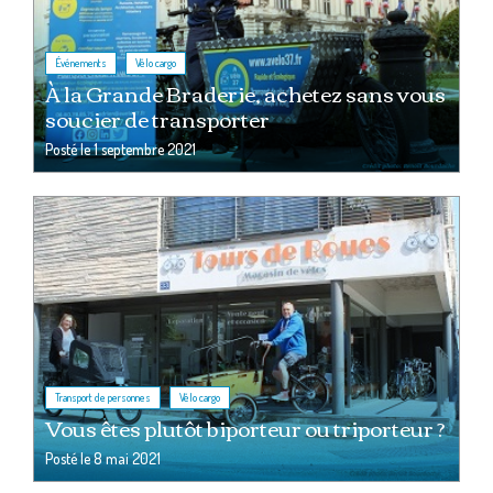
,
Événements
Vélo cargo
À la Grande Braderie, achetez sans vous
soucier de transporter
Posté le
1 septembre 2021
,
Transport de personnes
Vélo cargo
Vous êtes plutôt biporteur ou triporteur ?
Posté le
8 mai 2021