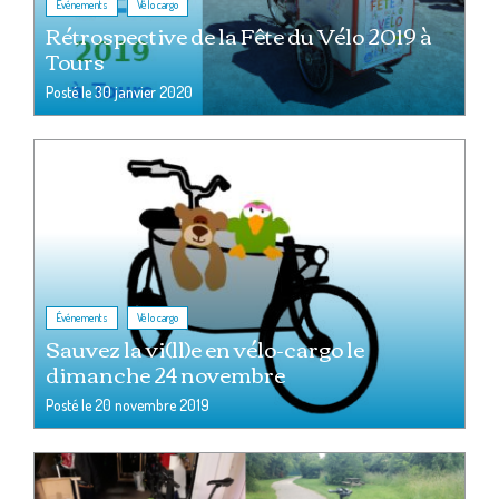
,
Événements
Vélo cargo
Rétrospective de la Fête du Vélo 2019 à
Tours
Posté le
30 janvier 2020
,
Événements
Vélo cargo
Sauvez la vi(ll)e en vélo-cargo le
dimanche 24 novembre
Posté le
20 novembre 2019