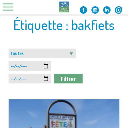
Skip
to
content
Étiquette :
bakfiets