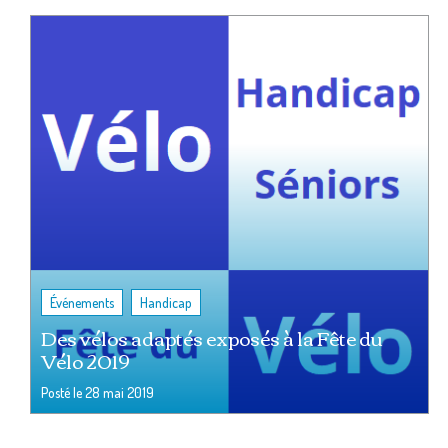
,
Événements
Handicap
Des vélos adaptés exposés à la Fête du
Vélo 2019
Posté le
28 mai 2019