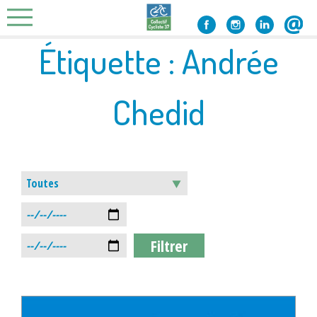
Skip
to
content
Étiquette :
Andrée
Chedid