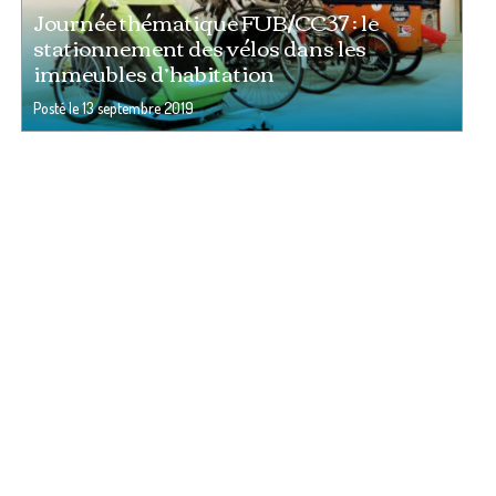
Journée thématique FUB/CC37 : le
stationnement des vélos dans les
immeubles d’habitation
Posté le
13 septembre 2019