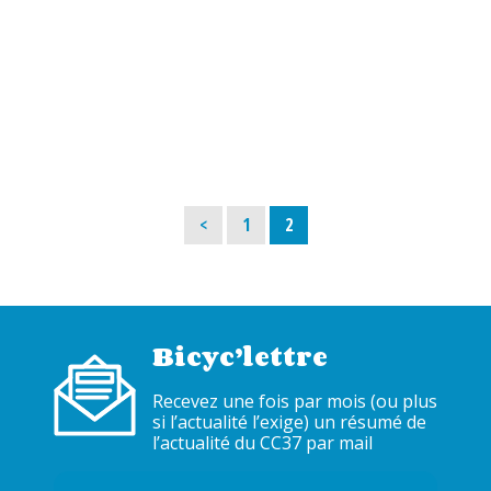
Page
Page
<
1
2
Bicyc’lettre
Recevez une fois par mois (ou plus
si l’actualité l’exige) un résumé de
l’actualité du CC37 par mail