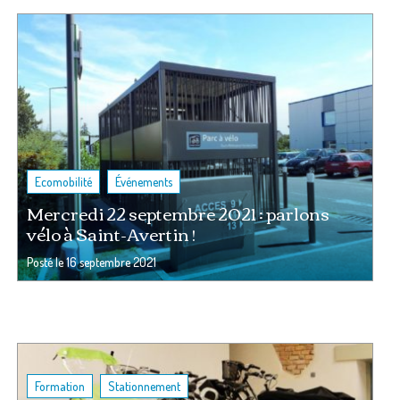
,
Ecomobilité
Événements
Mercredi 22 septembre 2021 : parlons
vélo à Saint-Avertin !
Posté le
16 septembre 2021
,
Formation
Stationnement