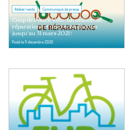
,
Atelier/vente
Communiqué de presse
Coup de Pouce Vélo : un million de
réparations et une reconduction
jusqu’au 31 mars 2021 !
Posté le
11 décembre 2020