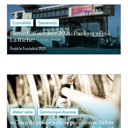
,
Ecomobilité
Événements
Samedi 16 octobre 2021 : Parlons vélo à
La Riche !
Posté le
5 octobre 2021
,
Atelier/vente
Communiqué de presse
« Coup de pouce vélo réparation » : faites