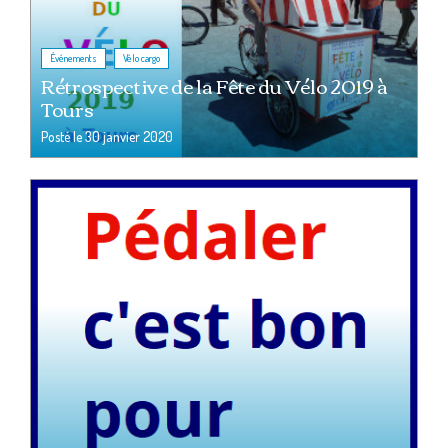
,
Événements
Vélo cargo
Rétrospective de la Fête du Vélo 2019 à
Tours
Posté le
30 janvier 2020