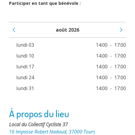
Participer en tant que bénévole :
août 2026
Voir le mois précédent
Voir le 
lundi 03
14:00
-
17:00
lundi 10
14:00
-
17:00
lundi 17
14:00
-
17:00
lundi 24
14:00
-
17:00
lundi 31
14:00
-
17:00
À propos du lieu
Local du Collectif Cycliste 37
16 Impasse Robert Nadaud, 37000 Tours